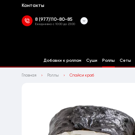
Контакты
8 (977)110-80-85
Ежедневно с 10:00 до 23:00
Добавки к роллам
Суши
Роллы
Сеты
Главная
Роллы
Спайси краб