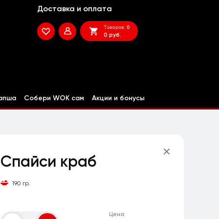
Доставка и оплата
Товаров:
0
0 руб.
апша
Собери WOK сам
Акции и бонусы
Спайси краб
190 гр.
Цена: