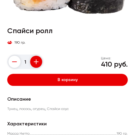
Спайси ролл
190 гр.
Цена:
410 руб.
Counter
В корзину
Описание
Тунец, лосось, огурец, Спайси соус
Характеристики
Масса Нетто
190 гр.