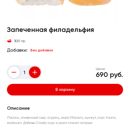
Запеченная филадельфия
300 гр.
Добавки:
Без добавок
Цена:
690 руб.
Counter
В корзину
Описание
Лосось, сливочный сыр, огурец, икра Масаго, кунжут, соус Унаги,
майонез. Добавь Спайс соус и ролл станет острым.