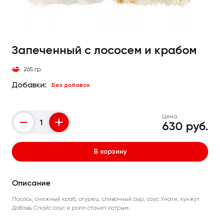
Запеченный с лососем и крабом
265 гр.
Добавки:
Без добавок
Цена:
630 руб.
Counter
В корзину
Описание
Лосось, снежный краб, огурец, сливочный сыр, соус Унаги, кунжут.
Добавь Спайс соус и ролл станет острым.