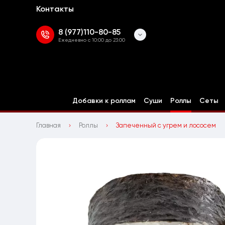
Контакты
8 (977)110-80-85
Ежедневно с 10:00 до 23:00
Добавки к роллам
Суши
Роллы
Сеты
Главная
Роллы
Запеченный с угрем и лососем