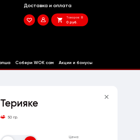
Доставка и оплата
Товаров:
0
0 руб.
апша
Собери WOK сам
Акции и бонусы
Терияке
50 гр.
Цена: